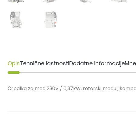
Opis
Tehnične lastnosti
Dodatne informacije
Mne
Črpalka za med 230V / 0,37kW, rotorski modul, kompa