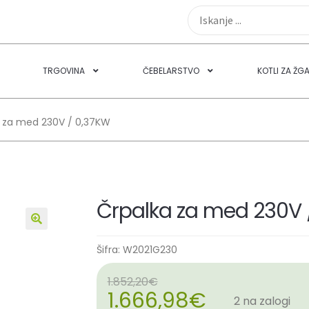
TRGOVINA
ČEBELARSTVO
KOTLI ZA ŽG
 za med 230V / 0,37KW
Črpalka za med 230V 
🔍
Šifra:
W2021G230
1.852,20
€
1.666,98
€
2 na zalogi