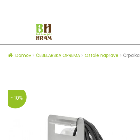
Skip
Skip
to
to
navigation
content
Domov
ČEBELARSKA OPREMA
Ostale naprave
Črpalka
- 10%