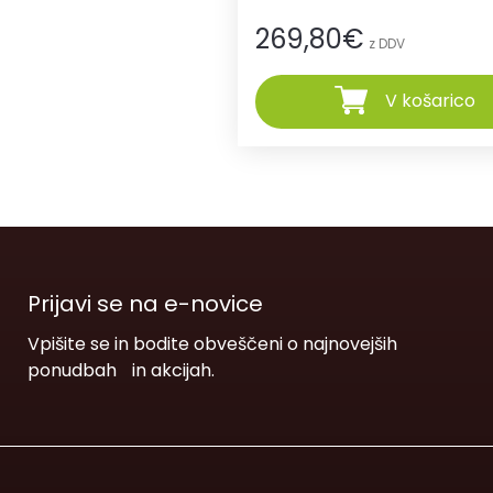
269,80
€
z DDV
V košarico
Prijavi se na e-novice
Vpišite se in bodite obveščeni o najnovejših
ponudbah in akcijah.