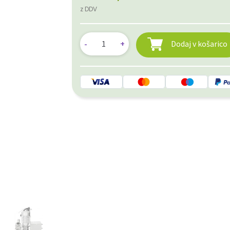
z DDV
Dodaj v košarico