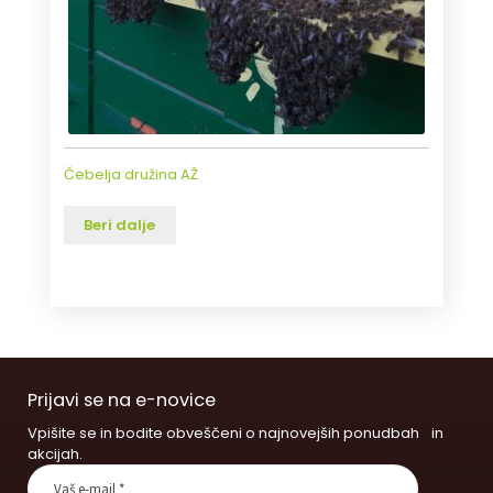
Čebelja družina AŽ
Beri dalje
Prijavi se na e-novice
Vpišite se in bodite obveščeni o najnovejših ponudbah in
akcijah.