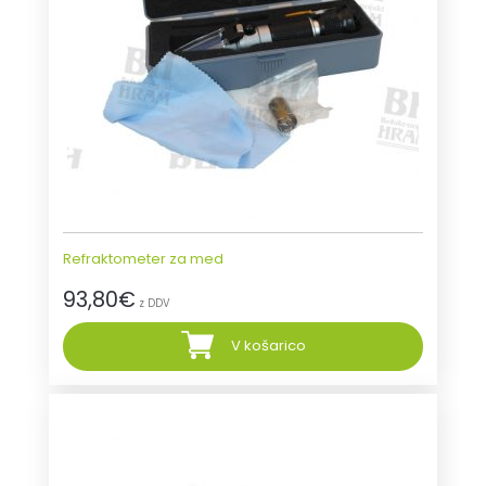
Refraktometer za med
93,80
€
z DDV
V košarico