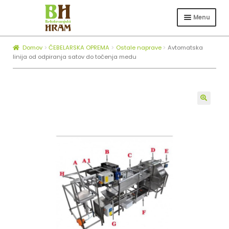
Skip
Skip
to
to
Menu
navigation
content
Expa
TRGOVINA
child
Domov
ČEBELARSKA OPREMA
Ostale naprave
Avtomatska
Expa
ČEBELARSTVO
menu
linija od odpiranja satov do točenja medu
child
KOTLI ZA ŽGANJEKUHO
menu
Expa
O NAS
child
🔍
BLOG
menu
ZAPOSLOVANJE